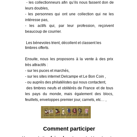
- les collectionneurs afin qu’ils nous fassent don de
leurs doubles,
- les perso
nnes qui ont une collection qui ne les
intéresse pas,
- les actifs qui, par leur profession, reçoivent
beaucoup de courrier.
Les bénevoles trient, décollent et classent les
timbres offerts.
Ensuite, nous les proposons à la vente à des prix
très attractifs :
- sur les puces et marchés,
- sur les sites internet Delcampe et Le Bon Coin ,
- ou auprès des philatélistes qui nous contactent,
des timbres neufs et oblitérés de France et de tous
les pays du monde, mais également des blocs,
feuillets, enveloppes premier jour, carnets, etc… ,
Et aussi d'autres articles de collection,
comme les capsules de champagne, les
fèves, les billets de banques, les pièces de
Comment participer
monnaie, etc…