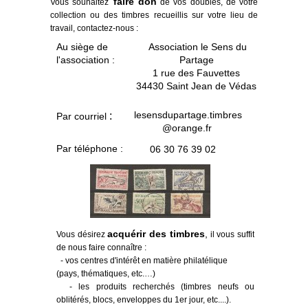
faire don
Vous souhaitez
de vos doubles, de votre
collection ou des timbres recueillis sur votre lieu de
travail, contactez-nous :
Association le Sens du
Au siège de
Partage
l'association :
1 rue des Fauvettes
34430 Saint Jean de Védas
lesensdupartage.timbres
:
Par courriel
@orange.fr
Par téléphone :
06 30 76 39 02
acquérir des timbres
,
Vous désirez
il vous suffit
de nous faire connaître :
- vos centres d'intérêt en matière philatélique
(pays, thématiques, etc.…)
- les produits recherchés (timbres neufs ou
oblitérés, blocs, enveloppes du 1er jour, etc....).