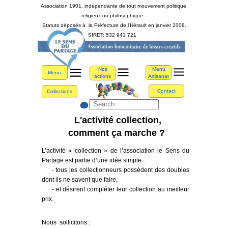
Association 1901, indépendante de tout mouvement politique,
religieux ou philosophique.
Statuts déposés à la Préfecture de l'Hérault en janvier 2008.
SIRET: 532 941 721
Nos actions contre le Covid-19
Menu
Nos
Menu
Artisanat
actions
Contact
Collections
L'activité collection,
comment ça marche ?
L’activité « collection » de l’association le Sens du
Partage est partie d’une idée simple :
- tous les collectionneurs possèdent des doubles
dont ils ne savent que faire,
- et désirent compléter leur collection au meilleur
prix.
Nous sollicitons :